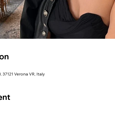
ion
3, 37121 Verona VR, Italy
ent