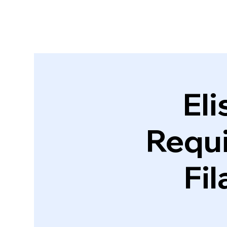
Eli
Requi
Fi