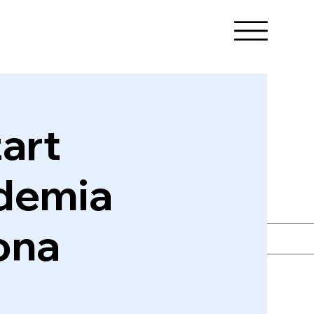
zart
ademia
ona