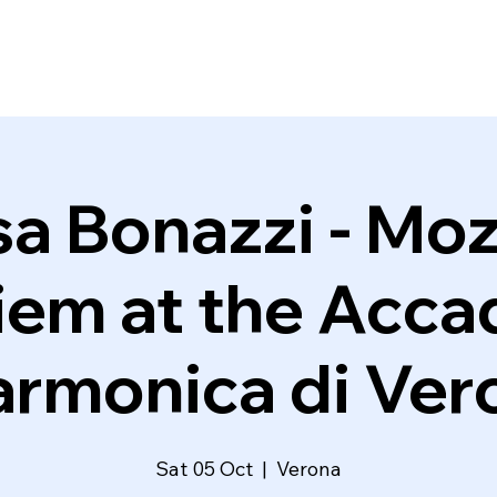
sa Bonazzi - Mo
em at the Acc
larmonica di Ver
Sat 05 Oct
  |  
Verona