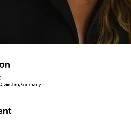
ion
0
90 Gießen, Germany
ent