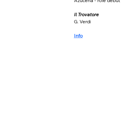
Azucena - role debut 
Il Trovatore
G. Verdi 
Info