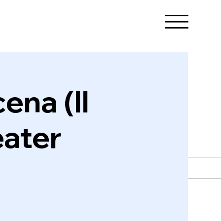
ena (Il
eater