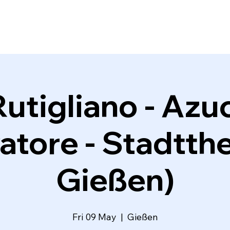
Rutigliano - Azuc
atore - Stadtth
Gießen)
Fri 09 May
  |  
Gießen