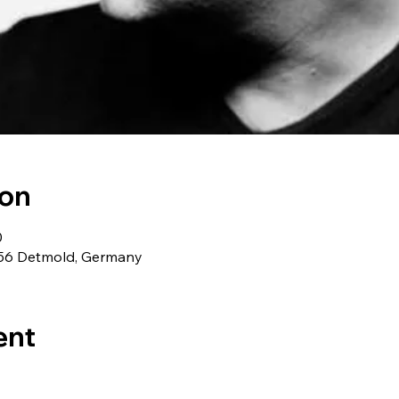
ion
0
2756 Detmold, Germany
ent