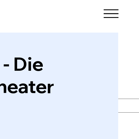
- Die
heater