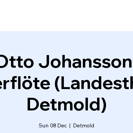
Otto Johansson 
rflöte (Landest
Detmold)
Sun 08 Dec
  |  
Detmold