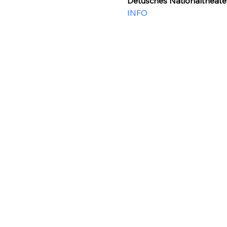
Detusches Nationaltheate
INFO