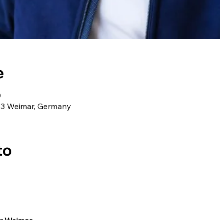
e
0
423 Weimar, Germany
to