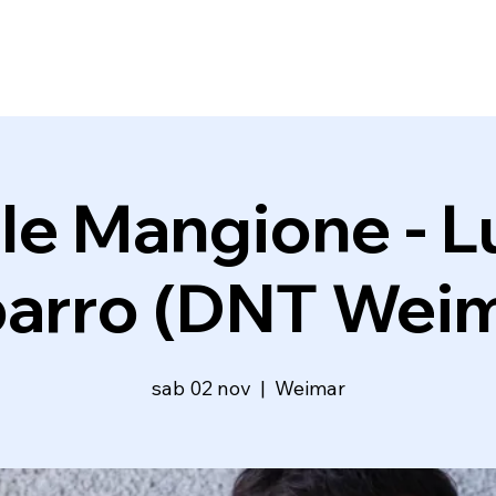
e Mangione - Lui
barro (DNT Weim
sab 02 nov
  |  
Weimar