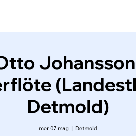
Otto Johansson 
rflöte (Landest
Detmold)
mer 07 mag
  |  
Detmold