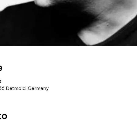
e
0
2756 Detmold, Germany
to