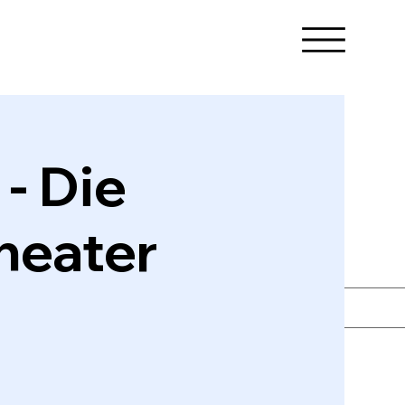
- Die
heater